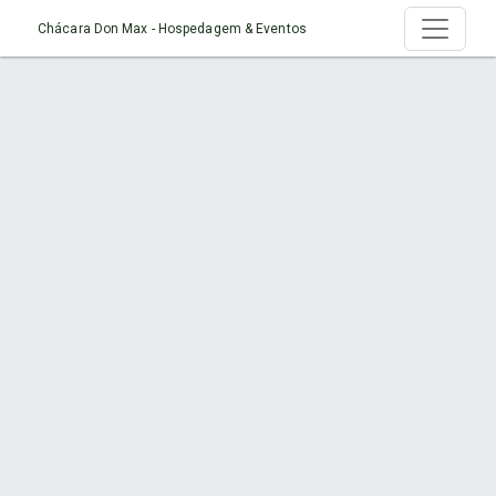
Chácara Don Max - Hospedagem & Eventos
Serviço > Cenários Naturais para Ensaios
Fotográficos
Início
Serviço