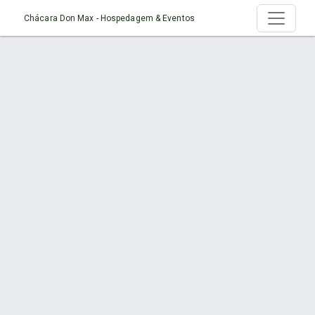
Chácara Don Max - Hospedagem & Eventos
Página > Locais para Casamento em
Joinville
Início
Página