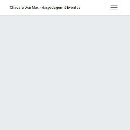
Chácara Don Max - Hospedagem & Eventos
Página > Locais de Festas em Joinville
Início
Página